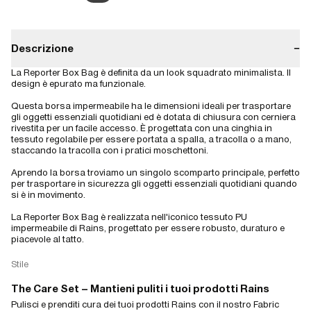
Descrizione
−
La Reporter Box Bag è definita da un look squadrato minimalista. Il
design è epurato ma funzionale.
Questa borsa impermeabile ha le dimensioni ideali per trasportare
gli oggetti essenziali quotidiani ed è dotata di chiusura con cerniera
rivestita per un facile accesso. È progettata con una cinghia in
tessuto regolabile per essere portata a spalla, a tracolla o a mano,
staccando la tracolla con i pratici moschettoni.
Aprendo la borsa troviamo un singolo scomparto principale, perfetto
per trasportare in sicurezza gli oggetti essenziali quotidiani quando
si è in movimento.
La Reporter Box Bag è realizzata nell'iconico tessuto PU
impermeabile di Rains, progettato per essere robusto, duraturo e
piacevole al tatto.
Stile
The Care Set – Mantieni puliti i tuoi prodotti Rains
Pulisci e prenditi cura dei tuoi prodotti Rains con il nostro Fabric