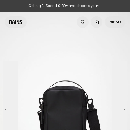
Get a gift. Spend €130+ and choose yours.
MENU
0