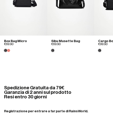
Box Bag Micro
Sibu Musette Bag
Cargo Bo
€69.90
€69.90
€99.90
Spedizione Gratuita da 79€
Garanzia di 2 anni sul prodotto
Resi entro 30 giorni
Registrazione per entrare a far parte di Rains World.