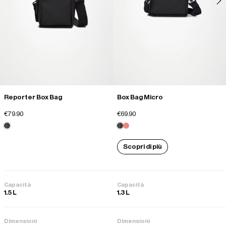
Reporter Box Bag
Box Bag Micro
€79.90
€69.90
Scopri di più
Capacità
Capacità
1.5 L
1.3 L
Dimensioni
Dimensioni