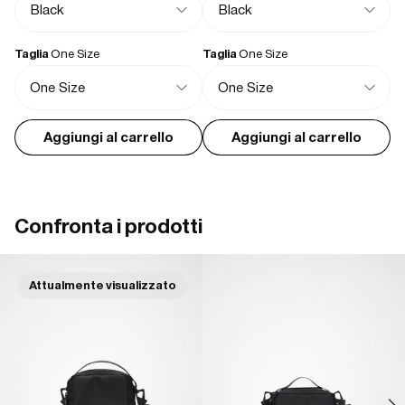
Ottime rifiniture e pratico. Consigliatissimo
Taglia
One Size
Taglia
One Size
Antonio M.
12/30/2024
Ottimo prodotto e ben rifinito...
Aggiungi al carrello
Aggiungi al carrello
Il prodotto è di ottima fattura come quelli che in precedenza ho 
acquistato. Consiglierei di produrre un modello simile un pochino 
più grande e con cinta 10cm più lunga.
Confronta i prodotti
Attualmente visualizzato