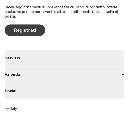
Ricevi aggiornamenti su pre-accessi VIP, lanci di prodotto, offerte
esclusive per membri, eventi e altro – direttamente nella casella di
posta.
Registrati
Servizio
+
Contattaci
Azienda
+
Spedizione
Su di noi
Social
+
Resi
Carriera
Diritto di recesso
Instagram
Stampa
Italy
Garanzia
Facebook
Image bank
Store locator
Pinterest