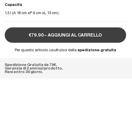
Capacità
1,5 l (
A 18 cm
P 6 cm
L 13 cm
)
€79.90– AGGIUNGI AL CARRELLO
Per questo articolo usufruisci della
spedizione gratuita
Spedizione Gratuita da 79€.
Garanzia di 2 anni sul prodotto.
Resi entro 30 giorni.