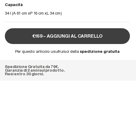
Capacità
34 l (
A 61 cm
P 16 cm
L 34 cm
)
€169– AGGIUNGI AL CARRELLO
Per questo articolo usufruisci della
spedizione gratuita
Spedizione Gratuita da 79€.
Garanzia di 2 anni sul prodotto.
Resi entro 30 giorni.