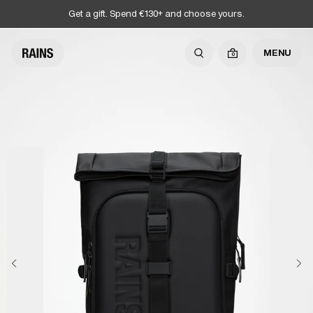
Get a gift. Spend €130+ and choose yours.
MENU
0