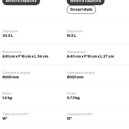
Mostra capacità
Mostra capacità
Scopri di più
Capacità
Capacità
34.0 L
10.5 L
Dimensioni
Dimensioni
A 61 cm x P 16 cm x L 34 cm
A 40 cm x P 10 cm x L 27 cm
Colonna d'acqua
Colonna d'acqua
8000 mm
8000 mm
Peso
Peso
1.4 kg
0.73 kg
Tasca porta PC
Tasca porta PC
16"
15"