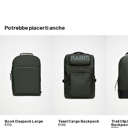
Potrebbe piacerti anche
Book Daypack Large
Texel Cargo Backpack
Trail Clip
€119
€149
Backpac