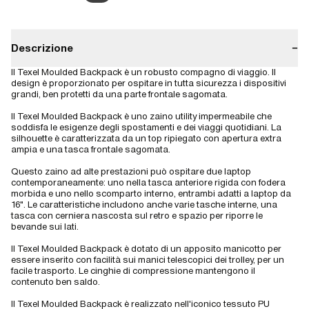
Descrizione
−
Il Texel Moulded Backpack è un robusto compagno di viaggio. Il
design è proporzionato per ospitare in tutta sicurezza i dispositivi
grandi, ben protetti da una parte frontale sagomata.
Il Texel Moulded Backpack è uno zaino utility impermeabile che
soddisfa le esigenze degli spostamenti e dei viaggi quotidiani. La
silhouette è caratterizzata da un top ripiegato con apertura extra
ampia e una tasca frontale sagomata.
Questo zaino ad alte prestazioni può ospitare due laptop
contemporaneamente: uno nella tasca anteriore rigida con fodera
morbida e uno nello scomparto interno, entrambi adatti a laptop da
16". Le caratteristiche includono anche varie tasche interne, una
tasca con cerniera nascosta sul retro e spazio per riporre le
bevande sui lati.
Il Texel Moulded Backpack è dotato di un apposito manicotto per
essere inserito con facilità sui manici telescopici dei trolley, per un
facile trasporto. Le cinghie di compressione mantengono il
contenuto ben saldo.
Il Texel Moulded Backpack è realizzato nell'iconico tessuto PU